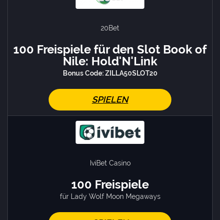
20Bet
100 Freispiele für den Slot Book of
Nile: Hold'N'Link
Bonus Code: ZILLA50SLOT20
SPIELEN
IviBet Casino
100 Freispiele
für Lady Wolf Moon Megaways