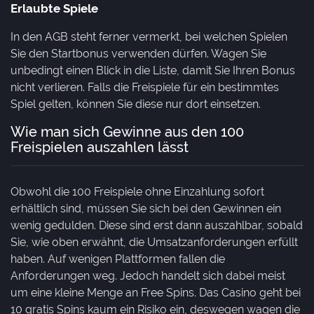
Erlaubte Spiele
In den AGB steht ferner vermerkt, bei welchen Spielen
Sie den Startbonus verwenden dürfen. Wagen Sie
unbedingt einen Blick in die Liste, damit Sie Ihren Bonus
nicht verlieren. Falls die Freispiele für ein bestimmtes
Spiel gelten, können Sie diese nur dort einsetzen.
Wie man sich Gewinne aus den 100
Freispielen auszahlen lässt
Obwohl die 100 Freispiele ohne Einzahlung sofort
erhältlich sind, müssen Sie sich bei den Gewinnen ein
wenig gedulden. Diese sind erst dann auszahlbar, sobald
Sie, wie oben erwähnt, die Umsatzanforderungen erfüllt
haben. Auf wenigen Plattformen fallen die
Anforderungen weg. Jedoch handelt sich dabei meist
um eine kleine Menge an Free Spins. Das Casino geht bei
10 gratis Spins kaum ein Risiko ein, deswegen wagen die