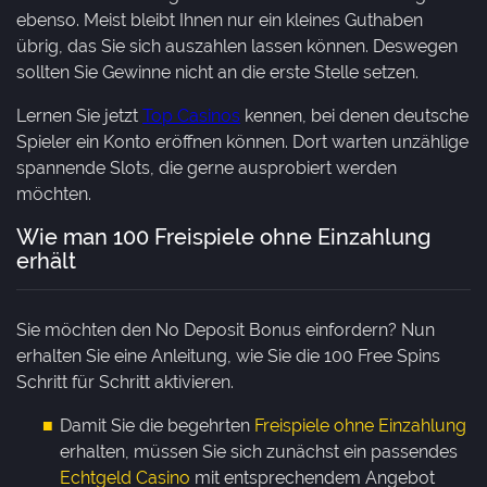
ebenso. Meist bleibt Ihnen nur ein kleines Guthaben
übrig, das Sie sich auszahlen lassen können. Deswegen
sollten Sie Gewinne nicht an die erste Stelle setzen.
Lernen Sie jetzt
Top Casinos
kennen, bei denen deutsche
Spieler ein Konto eröffnen können. Dort warten unzählige
spannende Slots, die gerne ausprobiert werden
möchten.
Wie man 100 Freispiele ohne Einzahlung
erhält
Sie möchten den No Deposit Bonus einfordern? Nun
erhalten Sie eine Anleitung, wie Sie die 100 Free Spins
Schritt für Schritt aktivieren.
Damit Sie die begehrten
Freispiele ohne Einzahlung
erhalten, müssen Sie sich zunächst ein passendes
Echtgeld Casino
mit entsprechendem Angebot