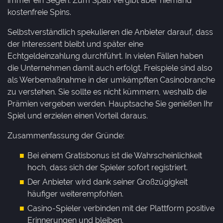
immer ein Segen. Zum Spaß vergibt aber niemand
kostenfreie Spins.
Selbstverständlich spekulieren die Anbieter darauf, dass
der Interessent bleibt und später eine
Echtgeldeinzahlung durchführt. In vielen Fällen haben
die Unternehmen damit auch erfolgt. Freispiele sind also
als Werbemaßnahme in der umkämpften Casinobranche
zu verstehen. Sie sollte es nicht kümmern, weshalb die
Prämien vergeben werden. Hauptsache Sie genießen Ihr
Spiel und erzielen einen Vorteil daraus.
Zusammenfassung der Gründe:
Bei einem Gratisbonus ist die Wahrscheinlichkeit
hoch, dass sich der Spieler sofort registriert.
Der Anbieter wird dank seiner Großzügigkeit
häufiger weiterempfohlen.
Casino-Spieler verbinden mit der Plattform positive
Erinnerungen und bleiben.