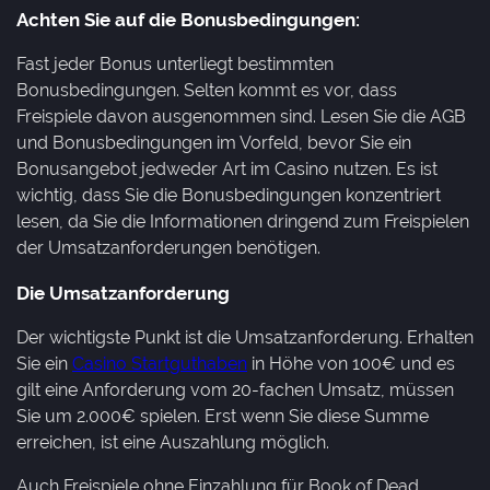
Achten Sie auf die Bonusbedingungen:
Fast jeder Bonus unterliegt bestimmten
Bonusbedingungen. Selten kommt es vor, dass
Freispiele davon ausgenommen sind. Lesen Sie die AGB
und Bonusbedingungen im Vorfeld, bevor Sie ein
Bonusangebot jedweder Art im Casino nutzen. Es ist
wichtig, dass Sie die Bonusbedingungen konzentriert
lesen, da Sie die Informationen dringend zum Freispielen
der Umsatzanforderungen benötigen.
Die Umsatzanforderung
Der wichtigste Punkt ist die Umsatzanforderung. Erhalten
Sie ein
Casino Startguthaben
in Höhe von 100€ und es
gilt eine Anforderung vom 20-fachen Umsatz, müssen
Sie um 2.000€ spielen. Erst wenn Sie diese Summe
erreichen, ist eine Auszahlung möglich.
Auch Freispiele ohne Einzahlung für Book of Dead