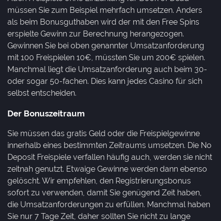
müssen Sie zum Beispiel mehrfach umsetzen. Anders
als beim Bonusguthaben wird der mit den Free Spins
erspielte Gewinn zur Berechnung herangezogen.
Gewinnen Sie bei oben genannter Umsatzanforderung
mit 100 Freispielen 10€, müssten Sie um 200€ spielen.
Manchmal liegt die Umsatzanforderung auch beim 30-
oder sogar 50-fachen. Dies kann jedes Casino für sich
selbst entscheiden.
Der Bonuszeitraum
Sie müssen das gratis Geld oder die Freispielgewinne
innerhalb eines bestimmten Zeitraums umsetzen. Die No
Deposit Freispiele verfallen häufig auch, werden sie nicht
zeitnah genutzt. Etwaige Gewinne werden dann ebenso
gelöscht. Wir empfehlen, den Registrierungsbonus
sofort zu verwenden, damit Sie genügend Zeit haben,
die Umsatzanforderungen zu erfüllen. Manchmal haben
Sie nur 7 Tage Zeit, daher sollten Sie nicht zu lange