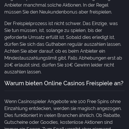
Anbieter manchmal solche Aktionen. In der Regel
müssen Sie den Neukundenbonus aber freispielen.
Der Freispielprozess ist nicht schwer. Das Einzige, was
Sie tun müssen, ist, solange zu spielen, bis der
geforderte Umsatz erfüllt ist. Sobald dies erledigt ist,
dürfen Sie sich das Guthaben regulär auszahlen lassen.
Achten Sie aber darauf, ob es beim Anbieter ein
Mindestauszahlungslimit gibt. Falls Abhebungen erst ab
20€ erlaubt sind, dürfen Sie 10€ Gewinn leider nicht
auszahlen lassen.
Warum bieten Online Casinos Freispiele an?
Wenn Casinospieler Angebote wie 100 Free Spins ohne
Einzahlung entdecken, werden sie magisch angezogen.
Dies funktioniert in vielen Branchen ähnlich. Ob Rabatte,
Gutscheine oder Goodies, kostenlose Aktionen sind