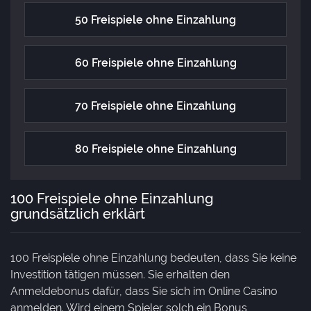
50 Freispiele ohne Einzahlung
60 Freispiele ohne Einzahlung
70 Freispiele ohne Einzahlung
80 Freispiele ohne Einzahlung
100 Freispiele ohne Einzahlung
grundsätzlich erklärt
100 Freispiele ohne Einzahlung bedeuten, dass Sie keine
Investition tätigen müssen. Sie erhalten den
Anmeldebonus dafür, dass Sie sich im Online Casino
anmelden. Wird einem Spieler solch ein Bonus