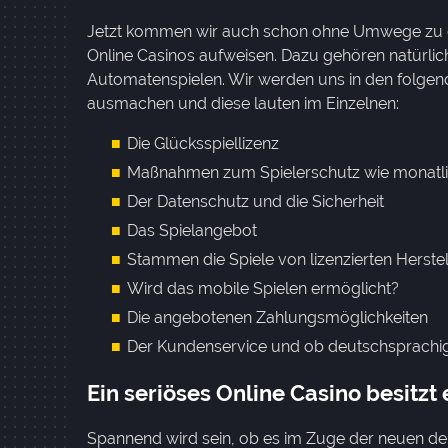
Jetzt kommen wir auch schon ohne Umwege zu der 
Online Casinos aufweisen. Dazu gehören natürlic
Automatenspielen. Wir werden uns in den folgend
ausmachen und diese lauten im Einzelnen:
Die Glücksspiellizenz
Maßnahmen zum Spielerschutz wie monatlic
Der Datenschutz und die Sicherheit
Das Spielangebot
Stammen die Spiele von lizenzierten Herstel
Wird das mobile Spielen ermöglicht?
Die angebotenen Zahlungsmöglichkeiten
Der Kundenservice und ob deutschsprachige
Ein seriöses Online Casino besitzt 
Spannend wird sein, ob es im Zuge der neuen deu