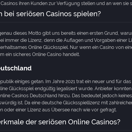
 Casinos ihren Kunden zur Verfügung stellen und an wen sie 
 bei seriösen Casinos spielen?
genau dieses Motto gibt uns bereits einen ersten Grund, war
bei immer die Lizenz, denn die Auflagen und Vorgaben einer L
nterhaltsames Online Glücksspiel. Nur wenn ein Casino von ei
um ein sicheres Online Casino handelt.
Deutschland
republik einiges getan. Im Jahre 2021 trat ein neuer und für 
line Glücksspiel endgültig legalisiert wurde. Anbieter konnte
ine Casinos Deutschland hinzu. Das bedeutet jedoch keinesf
würdig ist. Da eine deutsche Glücksspiellizenz mit zahlreich
en oder einer Lizenz aus Übersee nach wie vor gefragt.
kmale der seriösen Online Casinos?