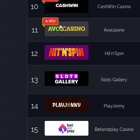
10
CashWin Casino
🔥 NEU
11
Avocasino
12
Hit’n’Spin
13
Slots Gallery
14
PlayJonny
15
Betandplay Casino