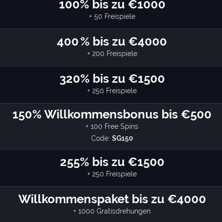
100% bis zu €1000
+ 50 Freispiele
400 % bis zu €4000
+ 200 Freispiele
320% bis zu €1500
+ 250 Freispiele
150% Willkommensbonus bis €500
+ 100 Free Spins
Code:
SG150
255% bis zu €1500
+ 250 Freispiele
Willkommenspaket bis zu €4000
+ 1000 Gratisdrehungen