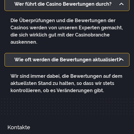
Wer führt die Casino Bewertungen durch?
Die Überprüfungen und die Bewertungen der
Casinos werden von unseren Experten gemacht,
die sich wirklich gut mit der Casinobranche
auskennen.
Wie oft werden die Bewertungen aktualisiert?
Wir sind immer dabei, die Bewertungen auf dem
aktuellsten Stand zu halten, so dass wir stets
kontrollieren, ob es Veränderungen gibt.
Kontakte