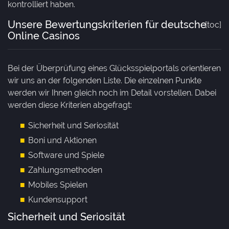
kontrolliert haben.
Unsere Bewertungskriterien für deutsche
[toc]
Online Casinos
Bei der Überprüfung eines Glücksspielportals orientieren
wir uns an der folgenden Liste. Die einzelnen Punkte
werden wir Ihnen gleich noch im Detail vorstellen. Dabei
werden diese Kriterien abgefragt:
Sicherheit und Seriosität
Boni und Aktionen
Software und Spiele
Zahlungsmethoden
Mobiles Spielen
Kundensupport
Sicherheit und Seriosität