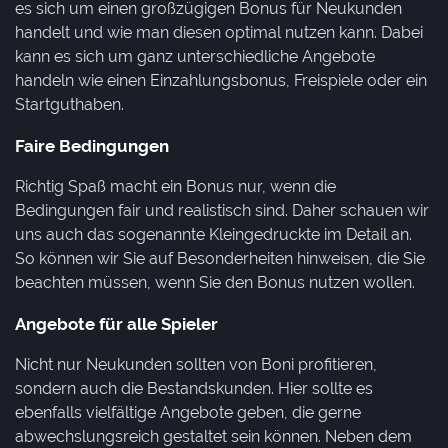
es sich um einen großzügigen Bonus für Neukunden
handelt und wie man diesen optimal nutzen kann. Dabei
kann es sich um ganz unterschiedliche Angebote
handeln wie einen Einzahlungsbonus, Freispiele oder ein
Startguthaben.
Faire Bedingungen
Richtig Spaß macht ein Bonus nur, wenn die
Bedingungen fair und realistisch sind. Daher schauen wir
uns auch das sogenannte Kleingedruckte im Detail an.
So können wir Sie auf Besonderheiten hinweisen, die Sie
beachten müssen, wenn Sie den Bonus nutzen wollen.
Angebote für alle Spieler
Nicht nur Neukunden sollten von Boni profitieren,
sondern auch die Bestandskunden. Hier sollte es
ebenfalls vielfältige Angebote geben, die gerne
abwechslungsreich gestaltet sein können. Neben dem