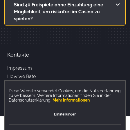
Sind 40 Freispiele ohne Einzahlung eine
Möglichkeit, um risikofrei im Casino zu
spielen?
Kontakte
Impressum
How we Rate
Über uns
Diese Website verwendet Cookies, um die Nutzererfahrung
Redaktionelle Richtlinien
zu verbessern. Weitere Informationen finden Sie in der
Datenschutzerklärung.
Mehr Informationen
Erklärung zum Datenschutz
Einstellungen
Copyright © 2026- echtgeld-casino.de.com
Slotoro Casino