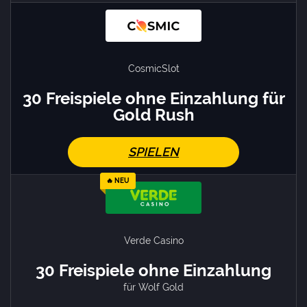
CosmicSlot
30 Freispiele ohne Einzahlung für
Gold Rush
SPIELEN
🔥 NEU
Verde Casino
30 Freispiele ohne Einzahlung
für Wolf Gold