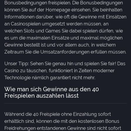
Bonusbedingungen freispielen. Die Bonusbedingungen
können Sie auf der Homepage einsehen. Sie beinhalten
Informationen darüber, wie oft die Gewinne mit Einsätzen
an Casinospielen umgesetzt werden müssen, an
welchen Slots und Games Sie dabei spielen dürfen, wie
es um die maximalen Einsätze und maximal möglichen
Gewinne bestellt ist und vor allem auch, in welchem
Zeitraum Sie die Umsatzanforderungen erfüllen müssen.
Unser Tipp: Sehen Sie genau hin und spielen Sie fair! Das
Casino zu täuschen, funktioniert in Zeiten moderner
Technologie nämlich garantiert nicht mehr.
Wie man sich Gewinne aus den 40
Freispielen auszahlen lässt
Während die 40 Freispiele ohne Einzahlung sofort
erhältlich sind, können die mit den kostenlosen Bonus
Freidrehungen entstandenen Gewinne sind nicht sofort