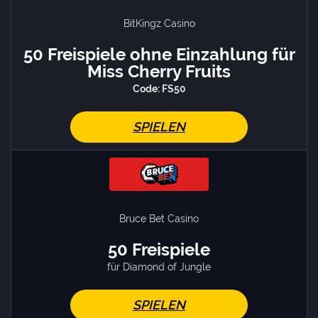
BitKingz Casino
50 Freispiele ohne Einzahlung für
Miss Cherry Fruits
Code: FS50
SPIELEN
Bruce Bet Casino
50 Freispiele
für Diamond of Jungle
SPIELEN