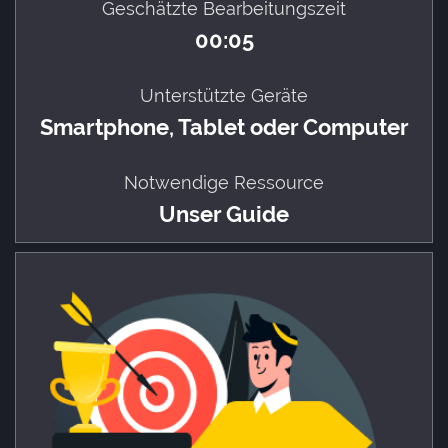
Geschätzte Bearbeitungszeit
00:05
Unterstützte Geräte
Smartphone, Tablet oder Computer
Notwendige Ressource
Unser Guide