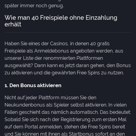
später immer noch genug.
Wie man 40 Freispiele ohne Einzahlung
erhält
Haben Sie eines der Casinos, in denen 40 gratis
Freispiele als Anmeldebonus angeboten werden, aus
unserer Liste der renommierten Plattformen
ausgewählt? Dann kann es jetzt daran gehen, den Bonus
zu aktivieren und die gewährten Free Spins zu nutzen.
1. Den Bonus aktivieren
Nicht auf jeder Plattform müssen Sie den
Neukundenbonus als Spieler selbst aktivieren. In vielen
Fällen geschieht das nämlich automatisch. Das bedeutet:
Sobald Sie sich nach der Registrierung zum ersten Mal
auf dem Portal anmelden, stehen die Free Spins bereit
und Sie können mit ihnen als Startbonus sofort an den