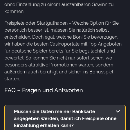
ohne Einzahlung zu einem auszahlbaren Gewinn zu
kommen.
Freispiele oder Startguthaben – Welche Option für Sie
persönlich besser ist, müssen Sie natürlich selbst
entscheiden. Doch egal, welche Boni Sie bevorzugen,
wir haben die besten Casinoportale mit Top Angeboten
für deutsche Spieler bereits für Sie begutachtet und
bewertet. So können Sie nicht nur sofort sehen, wo
besonders attraktive Promotionen warten, sondern
außerdem auch beruhigt und sicher ins Bonusspiel
starten.
FAQ – Fragen und Antworten
Müssen die Daten meiner Bankkarte
angegeben werden, damit ich Freispiele ohne
Einzahlung erhalten kann?