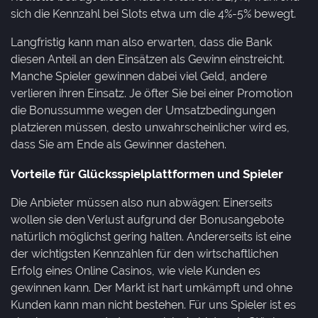
sich die Kennzahl bei Slots etwa um die 4%-5% bewegt.
Langfristig kann man also erwarten, dass die Bank
diesen Anteil an den Einsätzen als Gewinn einstreicht.
Manche Spieler gewinnen dabei viel Geld, andere
verlieren ihren Einsatz. Je öfter Sie bei einer Promotion
die Bonussumme wegen der Umsatzbedingungen
platzieren müssen, desto unwahrscheinlicher wird es,
dass Sie am Ende als Gewinner dastehen.
Vorteile für Glücksspielplattformen und Spieler
Die Anbieter müssen also nun abwägen: Einerseits
wollen sie den Verlust aufgrund der Bonusangebote
natürlich möglichst gering halten. Andererseits ist eine
der wichtigsten Kennzahlen für den wirtschaftlichen
Erfolg eines Online Casinos, wie viele Kunden es
gewinnen kann. Der Markt ist hart umkämpft und ohne
Kunden kann man nicht bestehen. Für uns Spieler ist es