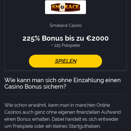
Smokace Casino
225% Bonus bis zu €2000
+ 225 Freispiele
SPIELEN
Wie kann man sich ohne Einzahlung einen
Casino Bonus sichern?
Wie schon erwähnt, kann man in manchen Online
Casinos auch ganz ohne eigenen finanziellen Aufwand
einen Bonus erhalten. Dabei handelt es sich entweder
um Freispiele oder ein kleines Startguthaben.