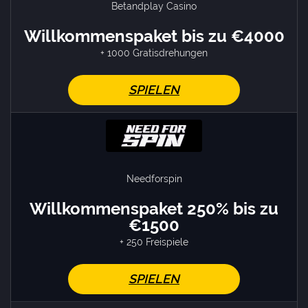
Betandplay Casino
Willkommenspaket bis zu €4000
+ 1000 Gratisdrehungen
SPIELEN
Needforspin
Willkommenspaket 250% bis zu
€1500
+ 250 Freispiele
SPIELEN