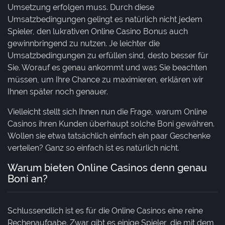
Umsetzung erfolgen muss. Durch diese
Umsatzbedingungen gelingt es natürlich nicht jedem
Spieler, den lukrativen Online Casino Bonus auch
gewinnbringend zu nutzen. Je leichter die
Umsatzbedingungen zu erfüllen sind, desto besser für
Sie. Worauf es genau ankommt und was Sie beachten
müssen, um Ihre Chance zu maximieren, erklären wir
Ihnen später noch genauer.
Vielleicht stellt sich Ihnen nun die Frage, warum Online
Casinos ihren Kunden überhaupt solche Boni gewähren.
Wollen sie etwa tatsächlich einfach ein paar Geschenke
verteilen? Ganz so einfach ist es natürlich nicht.
Warum bieten Online Casinos denn genau
Boni an?
Schlussendlich ist es für die Online Casinos eine reine
Rechenaufgabe. Zwar gibt es einige Spieler, die mit dem