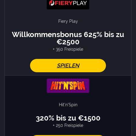
Fiery Play
Willkommensbonus 625% bis zu
€2500
+ 350 Freispiele
SPIELEN
Hit’n’Spin
320% bis zu €1500
+ 250 Freispiele