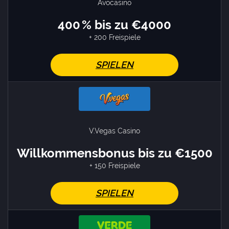
Avocasino
400 % bis zu €4000
+ 200 Freispiele
SPIELEN
V.Vegas Casino
Willkommensbonus bis zu €1500
+ 150 Freispiele
SPIELEN