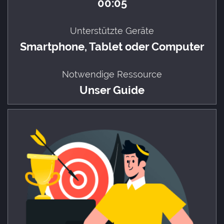
00:05
Unterstützte Geräte
Smartphone, Tablet oder Computer
Notwendige Ressource
Unser Guide