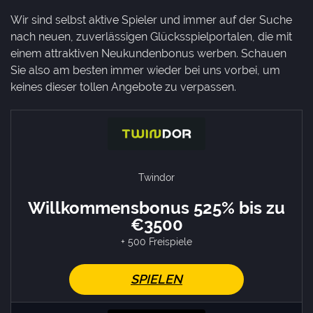
Wir sind selbst aktive Spieler und immer auf der Suche
nach neuen, zuverlässigen Glücksspielportalen, die mit
einem attraktiven Neukundenbonus werben. Schauen
Sie also am besten immer wieder bei uns vorbei, um
keines dieser tollen Angebote zu verpassen.
Twindor
Willkommensbonus 525% bis zu
€3500
+ 500 Freispiele
SPIELEN