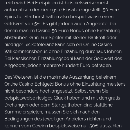
reich wird. Bei Freispielen ist beispielsweise meist
automatisch der niedrigste Einsatz eingestellt. 50 Free
Spins für Starburst hätten also beispielsweise einen
Geldwert von 5€. Es gibt jedoch auch Angebote, bei
denen man im Casino 50 Euro Bonus ohne Einzahlung
abstauben kann. Für Spieler mit kleiner Bankroll oder
niedriger Risikotoleranz kann sich ein Online Casino
Willkommensbonus ohne Einzahlung durchaus lohnen.
Bei klassischen Einzahlungsboni kann der Geldwert des
Angebots jedoch mehrere hundert Euro betragen.
Des Weiteren ist die maximale Auszahlung bei einem
Online Casino Echtgeld Bonus ohne Einzahlung meistens
nicht besonders hoch angesetzt. Selbst wenn Sie
beispielsweise riesiges Glück haben und mit den gratis
Drehungen oder dem Startguthaben eine stattliche
Summe erspielen, müssen Sie sich nach den
Bedingungen des jeweiligen Anbieters richten und
können vom Gewinn beispielsweise nur 50€ auszahlen.