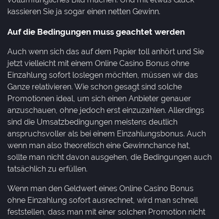
kassieren Sie ja sogar einen netten Gewinn.
Auf die Bedingungen muss geachtet werden
Auch wenn sich das auf dem Papier toll anhört und Sie
jetzt vielleicht mit einem Online Casino Bonus ohne
Einzahlung sofort loslegen möchten, müssen wir das
Ganze relativieren. Wie schon gesagt sind solche
Promotionen ideal, um sich einen Anbieter genauer
anzuschauen, ohne jedoch erst einzuzahlen. Allerdings
sind die Umsatzbedingungen meistens deutlich
anspruchsvoller als bei einem Einzahlungsbonus. Auch
wenn man also theoretisch eine Gewinnchance hat,
sollte man nicht davon ausgehen, die Bedingungen auch
tatsächlich zu erfüllen.
Wenn man den Geldwert eines Online Casino Bonus
ohne Einzahlung sofort ausrechnet, wird man schnell
feststellen, dass man mit einer solchen Promotion nicht