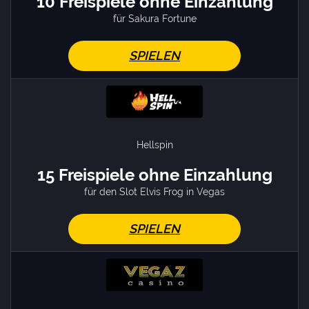
10 Freispiele ohne Einzahlung
für Sakura Fortune
SPIELEN
Hellspin
15 Freispiele ohne Einzahlung
für den Slot Elvis Frog in Vegas
SPIELEN