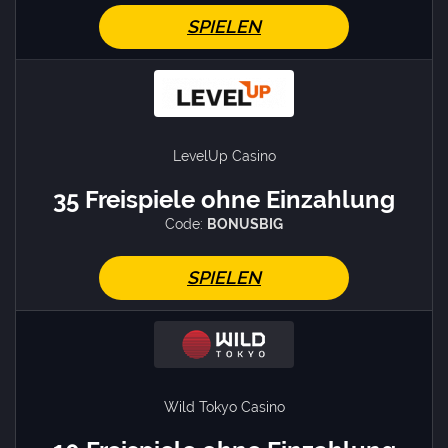
SPIELEN
LevelUp Casino
35 Freispiele ohne Einzahlung
Code:
BONUSBIG
SPIELEN
Wild Tokyo Casino