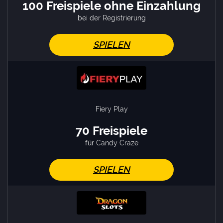
100 Freispiele ohne Einzahlung
bei der Registrierung
SPIELEN
Fiery Play
70 Freispiele
für Candy Craze
SPIELEN