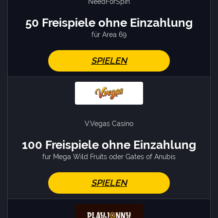
NeedForSpin
50 Freispiele ohne Einzahlung
für Area 69
SPIELEN
V.Vegas Casino
100 Freispiele ohne Einzahlung
fur Mega Wild Fruits oder Gates of Anubis
SPIELEN