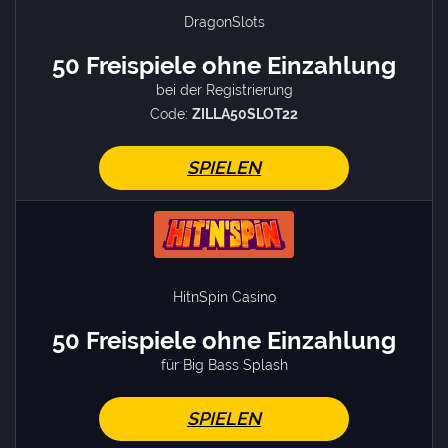
DragonSlots
50 Freispiele ohne Einzahlung
bei der Registrierung
Code:
ZILLA50SLOT22
SPIELEN
HitnSpin Casino
50 Freispiele ohne Einzahlung
für Big Bass Splash
SPIELEN