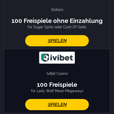
Slotoro
100 Freispiele ohne Einzahlung
für Sugar Spins oder Cash Of Gods
SPIELEN
IviBet Casino
100 Freispiele
für Lady Wolf Moon Megaways
SPIELEN