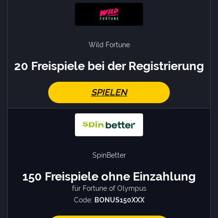
Wild Fortune
20 Freispiele bei der Registrierung
SPIELEN
SpinBetter
150 Freispiele ohne Einzahlung
für Fortune of Olympus
Code:
BONUS150XXX