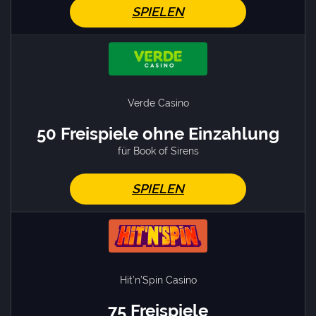
SPIELEN
Verde Casino
50 Freispiele ohne Einzahlung
für Book of Sirens
SPIELEN
Hit’n’Spin Casino
75 Freispiele