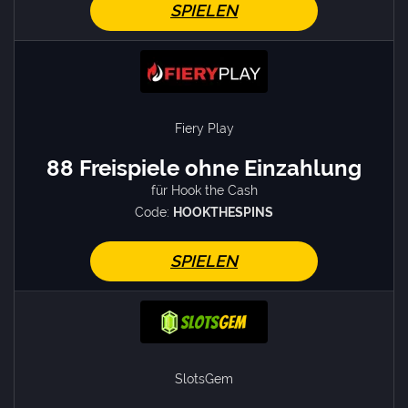
SPIELEN
Fiery Play
88 Freispiele ohne Einzahlung
für Hook the Cash
Code:
HOOKTHESPINS
SPIELEN
SlotsGem