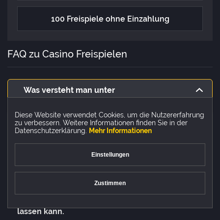
100 Freispiele ohne Einzahlung
FAQ zu Casino Freispielen
Was versteht man unter
Umsatzanforderungen?
Diese Website verwendet Cookies, um die Nutzererfahrung
zu verbessern. Weitere Informationen finden Sie in der
Die Umsatzanforderung ist in der Regel in den
Datenschutzerklärung.
Mehr Informationen
AGB des Casinos und in den Bonusbedingungen
der jeweiligen Prämie zu finden. Mit ihr ist die
Einstellungen
Häufigkeit gemeint, mit der man die Gewinne,
Slotoro Casino
die man während der Nutzung der Freispiele
Zustimmen
ohne Ersteinzahlung erzielt hat, einsetzen muss,
Willkommenspaket 375% bis zu €2500 + 250 Freispiele
damit man sie sich als echtes Geld auszahlen
lassen kann.