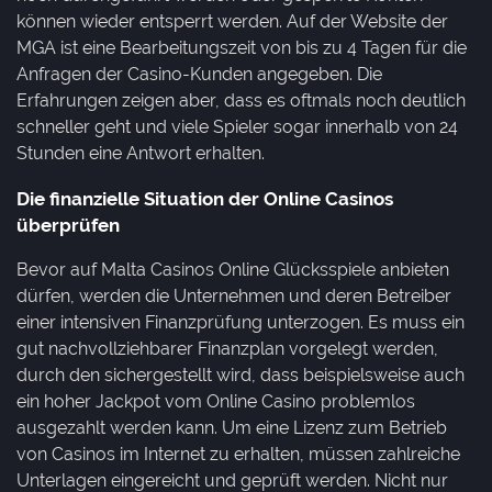
können wieder entsperrt werden. Auf der Website der
MGA ist eine Bearbeitungszeit von bis zu 4 Tagen für die
Anfragen der Casino-Kunden angegeben. Die
Erfahrungen zeigen aber, dass es oftmals noch deutlich
schneller geht und viele Spieler sogar innerhalb von 24
Stunden eine Antwort erhalten.
Die finanzielle Situation der Online Casinos
überprüfen
Bevor auf Malta Casinos Online Glücksspiele anbieten
dürfen, werden die Unternehmen und deren Betreiber
einer intensiven Finanzprüfung unterzogen. Es muss ein
gut nachvollziehbarer Finanzplan vorgelegt werden,
durch den sichergestellt wird, dass beispielsweise auch
ein hoher Jackpot vom Online Casino problemlos
ausgezahlt werden kann. Um eine Lizenz zum Betrieb
von Casinos im Internet zu erhalten, müssen zahlreiche
Unterlagen eingereicht und geprüft werden. Nicht nur