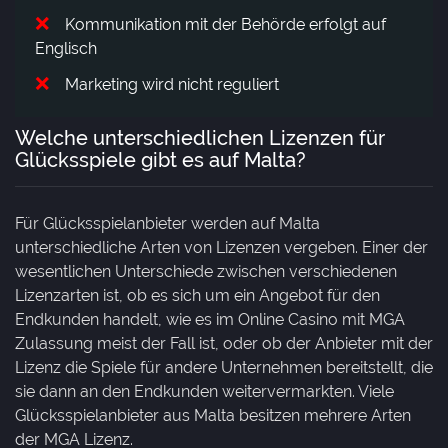
Kommunikation mit der Behörde erfolgt auf
Englisch
Marketing wird nicht reguliert
Welche unterschiedlichen Lizenzen für
Glücksspiele gibt es auf Malta?
Für Glücksspielanbieter werden auf Malta
unterschiedliche Arten von Lizenzen vergeben. Einer der
wesentlichen Unterschiede zwischen verschiedenen
Lizenzarten ist, ob es sich um ein Angebot für den
Endkunden handelt, wie es im Online Casino mit MGA
Zulassung meist der Fall ist, oder ob der Anbieter mit der
Lizenz die Spiele für andere Unternehmen bereitstellt, die
sie dann an den Endkunden weitervermarkten. Viele
Glücksspielanbieter aus Malta besitzen mehrere Arten
der MGA Lizenz.