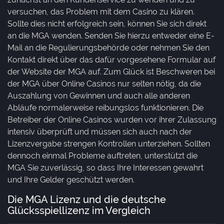
versuchen, das Problem mit dem Casino zu klären.
Sollte dies nicht erfolgreich sein, können Sie sich direkt
an die MGA wenden. Senden Sie hierzu entweder eine E-
Mail an die Regulierungsbehörde oder nehmen Sie den
Kontakt direkt über das dafür vorgesehene Formular auf
der Website der MGA auf. Zum Glück ist Beschweren bei
der MGA über Online Casinos nur selten nötig, da die
Auszahlung von Gewinnen und auch alle anderen
Abläufe normalerweise reibungslos funktionieren. Die
Betreiber der Online Casinos wurden vor ihrer Zulassung
intensiv überprüft und müssen sich auch nach der
Lizenzvergabe strengen Kontrollen unterziehen. Sollten
dennoch einmal Probleme auftreten, unterstützt die
MGA Sie zuverlässig, so dass Ihre Interessen gewahrt
und Ihre Gelder geschützt werden.
Die MGA Lizenz und die deutsche
Glücksspiellizenz im Vergleich