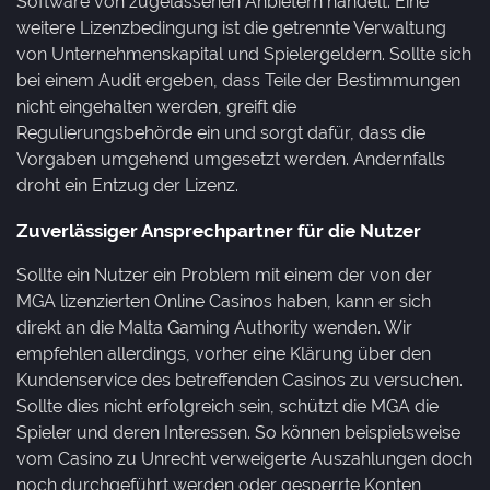
Software von zugelassenen Anbietern handelt. Eine
weitere Lizenzbedingung ist die getrennte Verwaltung
von Unternehmenskapital und Spielergeldern. Sollte sich
bei einem Audit ergeben, dass Teile der Bestimmungen
nicht eingehalten werden, greift die
Regulierungsbehörde ein und sorgt dafür, dass die
Vorgaben umgehend umgesetzt werden. Andernfalls
droht ein Entzug der Lizenz.
Zuverlässiger Ansprechpartner für die Nutzer
Sollte ein Nutzer ein Problem mit einem der von der
MGA lizenzierten Online Casinos haben, kann er sich
direkt an die Malta Gaming Authority wenden. Wir
empfehlen allerdings, vorher eine Klärung über den
Kundenservice des betreffenden Casinos zu versuchen.
Sollte dies nicht erfolgreich sein, schützt die MGA die
Spieler und deren Interessen. So können beispielsweise
vom Casino zu Unrecht verweigerte Auszahlungen doch
noch durchgeführt werden oder gesperrte Konten