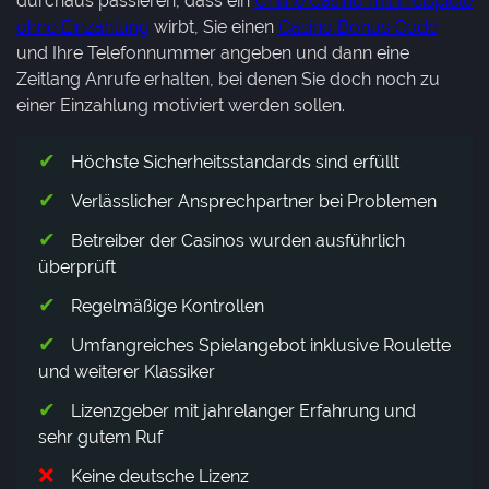
durchaus passieren, dass ein
Online Casino mit Freispiele
ohne Einzahlung
wirbt, Sie einen
Casino Bonus Code
und Ihre Telefonnummer angeben und dann eine
Zeitlang Anrufe erhalten, bei denen Sie doch noch zu
einer Einzahlung motiviert werden sollen.
Höchste Sicherheitsstandards sind erfüllt
Verlässlicher Ansprechpartner bei Problemen
Betreiber der Casinos wurden ausführlich
überprüft
Regelmäßige Kontrollen
Umfangreiches Spielangebot inklusive Roulette
und weiterer Klassiker
Lizenzgeber mit jahrelanger Erfahrung und
sehr gutem Ruf
Keine deutsche Lizenz