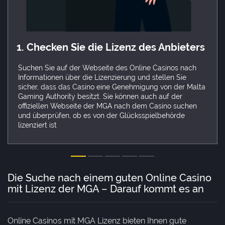
1. Checken Sie die Lizenz des Anbieters
Suchen Sie auf der Webseite des Online Casinos nach
Informationen über die Lizenzierung und stellen Sie
sicher, dass das Casino eine Genehmigung von der Malta
Gaming Authority besitzt. Sie können auch auf der
offiziellen Webseite der MGA nach dem Casino suchen
und überprüfen, ob es von der Glücksspielbehörde
lizenziert ist
Die Suche nach einem guten Online Casino
mit Lizenz der MGA – Darauf kommt es an
Online Casinos mit MGA Lizenz bieten Ihnen gute