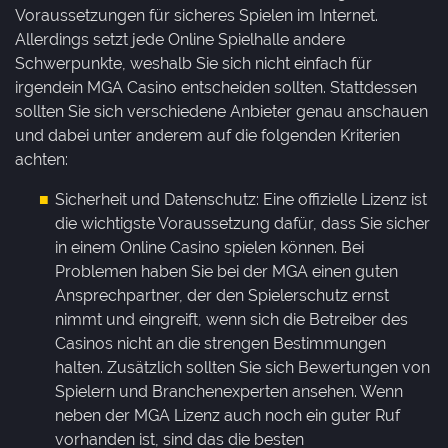
Voraussetzungen für sicheres Spielen im Internet.
Allerdings setzt jede Online Spielhalle andere
Schwerpunkte, weshalb Sie sich nicht einfach für
irgendein MGA Casino entscheiden sollten. Stattdessen
sollten Sie sich verschiedene Anbieter genau anschauen
und dabei unter anderem auf die folgenden Kriterien
achten:
Sicherheit und Datenschutz: Eine offizielle Lizenz ist
die wichtigste Voraussetzung dafür, dass Sie sicher
in einem Online Casino spielen können. Bei
Problemen haben Sie bei der MGA einen guten
Ansprechpartner, der den Spielerschutz ernst
nimmt und eingreift, wenn sich die Betreiber des
Casinos nicht an die strengen Bestimmungen
halten. Zusätzlich sollten Sie sich Bewertungen von
Spielern und Branchenexperten ansehen. Wenn
neben der MGA Lizenz auch noch ein guter Ruf
vorhanden ist, sind das die besten