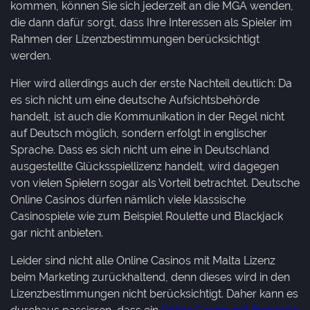
kommen, können Sie sich jederzeit an die MGA wenden,
die dann dafür sorgt, dass Ihre Interessen als Spieler im
Rahmen der Lizenzbestimmungen berücksichtigt
werden.
Hier wird allerdings auch der erste Nachteil deutlich: Da
es sich nicht um eine deutsche Aufsichtsbehörde
handelt, ist auch die Kommunikation in der Regel nicht
auf Deutsch möglich, sondern erfolgt in englischer
Sprache. Dass es sich nicht um eine in Deutschland
ausgestellte Glücksspiellizenz handelt, wird dagegen
von vielen Spielern sogar als Vorteil betrachtet. Deutsche
Online Casinos dürfen nämlich viele klassische
Casinospiele wie zum Beispiel Roulette und Blackjack
gar nicht anbieten.
Leider sind nicht alle Online Casinos mit Malta Lizenz
beim Marketing zurückhaltend, denn dieses wird in den
Lizenzbestimmungen nicht berücksichtigt. Daher kann es