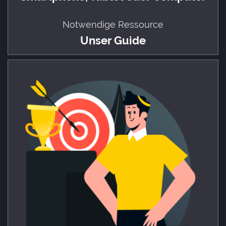
Notwendige Ressource
Unser Guide