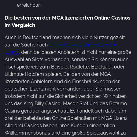
erreichbar.
Die besten von der MGA lizenzierten Online Casinos
im Vergleich
Auch in Deutschland machen sich viele Nutzer gezielt
auf die Suche nach
Online Casinos ohne deutsche
Lizenz
, denn bei diesen Anbietern ist nicht nur eine große
Auswahl an Slots vorhanden, sondern Sie können auch
Tischspiele wie zum Beispiel Roulette, Blackjack oder
Ultimate Hold’em spielen. Bei den von der MGA
lizenzierten Anbietern sind die Einschränkungen der
deutschen Lizenz nicht vorhanden, aber Sie müssen
trotzdem nicht auf die Sicherheit verzichten. Wir haben
uns das King Billy Casino, Mason Slot und das Betamo
Casino genauer angeschaut. Es handelt sich dabei um
drei der beliebtesten Online Spielhallen mit MGA Lizenz.
Alle drei Casinos haben ihren Kunden einen tollen
Willkommensbonus und eine große Spieleauswahl zu