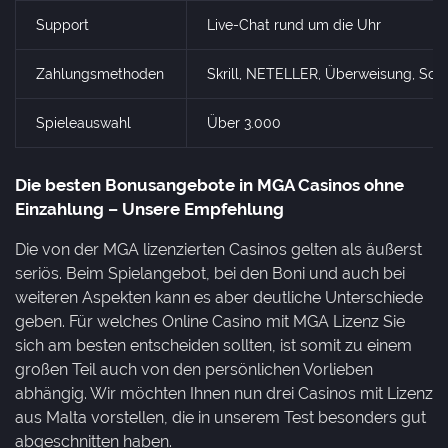
Support
Live-Chat rund um die Uhr
Zahlungsmethoden
Skrill, NETELLER, Überweisung, Sof
Spieleauswahl
Über 3.000
Die besten Bonusangebote in MGA Casinos ohne
Einzahlung – Unsere Empfehlung
Die von der MGA lizenzierten Casinos gelten als äußerst
seriös. Beim Spielangebot, bei den Boni und auch bei
weiteren Aspekten kann es aber deutliche Unterschiede
geben. Für welches Online Casino mit MGA Lizenz Sie
sich am besten entscheiden sollten, ist somit zu einem
großen Teil auch von den persönlichen Vorlieben
abhängig. Wir möchten Ihnen nun drei Casinos mit Lizenz
aus Malta vorstellen, die in unserem Test besonders gut
abgeschnitten haben.