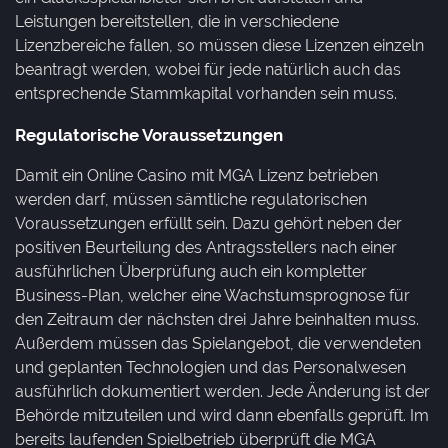
Leistungen bereitstellen, die in verschiedene
Lizenzbereiche fallen, so müssen diese Lizenzen einzeln
beantragt werden, wobei für jede natürlich auch das
entsprechende Stammkapital vorhanden sein muss.
Regulatorische Voraussetzungen
Damit ein Online Casino mit MGA Lizenz betrieben
werden darf, müssen sämtliche regulatorischen
Voraussetzungen erfüllt sein. Dazu gehört neben der
positiven Beurteilung des Antragsstellers nach einer
ausführlichen Überprüfung auch ein kompletter
Business-Plan, welcher eine Wachstumsprognose für
den Zeitraum der nächsten drei Jahre beinhalten muss.
Außerdem müssen das Spielangebot, die verwendeten
und geplanten Technologien und das Personalwesen
ausführlich dokumentiert werden. Jede Änderung ist der
Behörde mitzuteilen und wird dann ebenfalls geprüft. Im
bereits laufenden Spielbetrieb überprüft die MGA