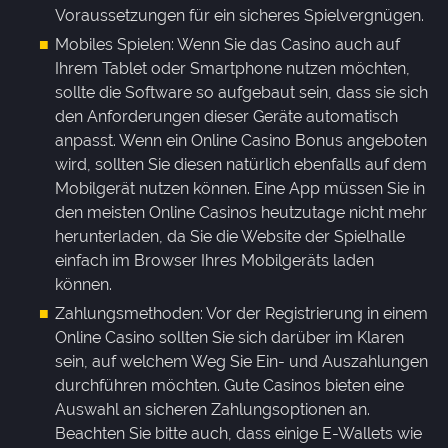
Voraussetzungen für ein sicheres Spielvergnügen.
Mobiles Spielen: Wenn Sie das Casino auch auf
Ihrem Tablet oder Smartphone nutzen möchten,
sollte die Software so aufgebaut sein, dass sie sich
den Anforderungen dieser Geräte automatisch
anpasst. Wenn ein Online Casino Bonus angeboten
wird, sollten Sie diesen natürlich ebenfalls auf dem
Mobilgerät nutzen können. Eine App müssen Sie in
den meisten Online Casinos heutzutage nicht mehr
herunterladen, da Sie die Website der Spielhalle
einfach im Browser Ihres Mobilgeräts laden
können.
Zahlungsmethoden: Vor der Registrierung in einem
Online Casino sollten Sie sich darüber im Klaren
sein, auf welchem Weg Sie Ein- und Auszahlungen
durchführen möchten. Gute Casinos bieten eine
Auswahl an sicheren Zahlungsoptionen an.
Beachten Sie bitte auch, dass einige E-Wallets wie