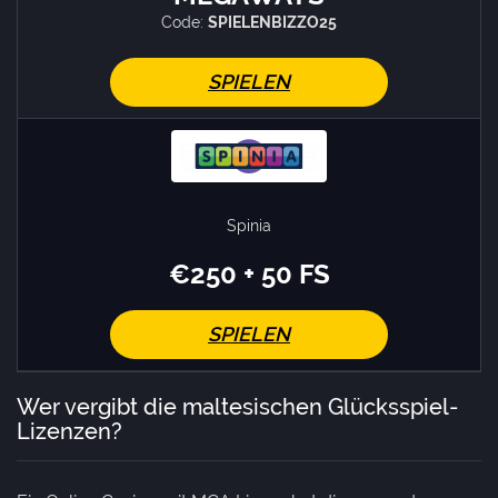
Code:
SPIELENBIZZO25
SPIELEN
Spinia
€250 + 50 FS
SPIELEN
Wer vergibt die maltesischen Glücksspiel-
Lizenzen?