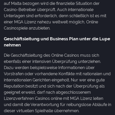
auf Malta bezogen wird die finanzielle Situation der
Casino-Betreiber überprüft. Auch internationale
Unterlagen sind erforderlich, denn schließlich ist es mit
einer MGA Lizenz nahezu weltweit möglich, Online
Casinospiele anzubieten.
Geschäftsleitung und Business Plan unter die Lupe
nehmen
Die Geschäftsleitung des Online Casinos muss sich
ebenfalls einer intensiven Überprüfung unterziehen.
Dazu werden beispielsweise Informationen über
Vorstrafen oder vorhandene Konflikte mit nationalen und
internationalen Gerichten eingeholt. Nur wer eine gute
Reputation besitzt und sich nach der Überprüfung als
geeignet erweist, darf nach abgeschlossenem
Lizenzverfahren Casinos online mit MGA Lizenz leiten
und damit die Verantwortung für reibungslose Abläufe in
dieser virtuellen Spielhalle übernehmen.